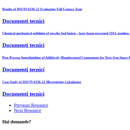
Results of ISO/TS 6336-22 Evaluating Full Contact Zone
Documenti tecnici
Chemical mechanical polishing of powder bed fusion – laser beam processed 316 L stainless 
Documenti tecnici
Post-Process Superfinishing of Additively Manufactured Components for Next-Gen Space A
Documenti tecnici
Case Study of ISO/TS 6336-22 Micropitting Calculation
Documenti tecnici
Previous Resource
Next Resource
Hai domande?