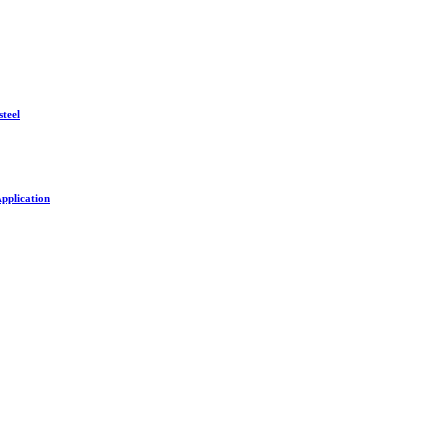
steel
pplication