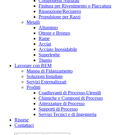
Componenti Nitrurati
Finitura pre Rivestimento o Placcatura
Riparazione/Recupero
Propulsione per Razzi
Metalli
Alluminio
Ottone e Bronzo
Rame
Acciai
Acciaio Inossidabile
Superleghe
Titanio
Lavorare con REM
Mappa di Fidanzamento
Soluzioni Installate
Servizi Esternalizzati
Proditti
Coadiuvanti di Processo-Utensili
Chimiche e Composti di Processo
Attrezzature di Processo
Supporti di Processo
Servizi Tecnici e di Ingegneria
Risorse
Contattaci