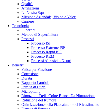
Qualità
Affiliazioni
La Nostra Squadra
Missione Aziendale, Vision e Valori
Carriere
Tecnologia
Superfici
Metodo di Superfinitura
Processi
Processo ISF
Processo Extreme ISF
Processo Rapid ISF
Processo REM
Processi Abrasivi o Neutri
Benefici
Fatica per Flessione
Corrosione
Durata
Rapporto Lambda
Perdita di Lubri
Micropitting
Rimozione Della Coltre Bianca Da Nitrurazione
Riduzione del Rumore
Ottimizzazione della Placcatura o del Rivestimento
Densita di Potenza