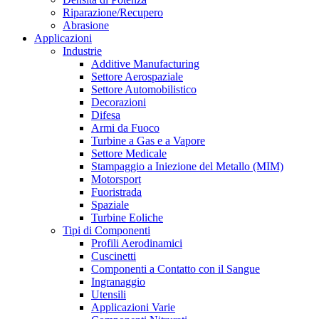
Riparazione/Recupero
Abrasione
Applicazioni
Industrie
Additive Manufacturing
Settore Aerospaziale
Settore Automobilistico
Decorazioni
Difesa
Armi da Fuoco
Turbine a Gas e a Vapore
Settore Medicale
Stampaggio a Iniezione del Metallo (MIM)
Motorsport
Fuoristrada
Spaziale
Turbine Eoliche
Tipi di Componenti
Profili Aerodinamici
Cuscinetti
Componenti a Contatto con il Sangue
Ingranaggio
Utensili
Applicazioni Varie