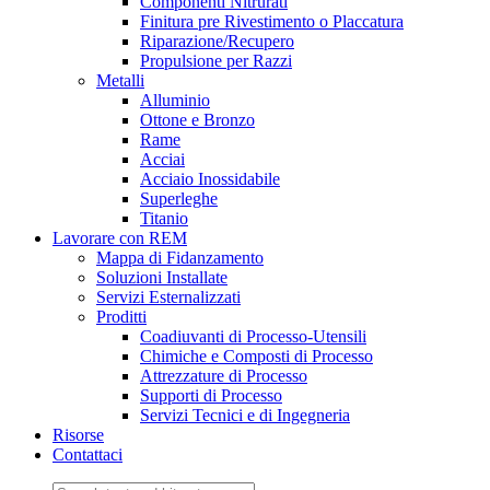
Componenti Nitrurati
Finitura pre Rivestimento o Placcatura
Riparazione/Recupero
Propulsione per Razzi
Metalli
Alluminio
Ottone e Bronzo
Rame
Acciai
Acciaio Inossidabile
Superleghe
Titanio
Lavorare con REM
Mappa di Fidanzamento
Soluzioni Installate
Servizi Esternalizzati
Proditti
Coadiuvanti di Processo-Utensili
Chimiche e Composti di Processo
Attrezzature di Processo
Supporti di Processo
Servizi Tecnici e di Ingegneria
Risorse
Contattaci