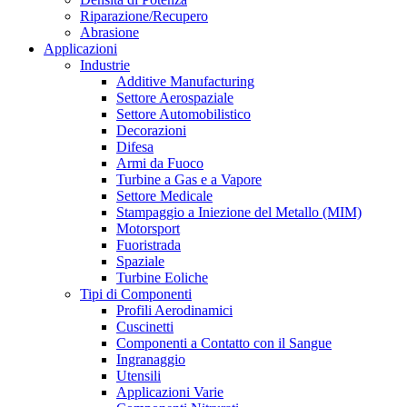
Riparazione/Recupero
Abrasione
Applicazioni
Industrie
Additive Manufacturing
Settore Aerospaziale
Settore Automobilistico
Decorazioni
Difesa
Armi da Fuoco
Turbine a Gas e a Vapore
Settore Medicale
Stampaggio a Iniezione del Metallo (MIM)
Motorsport
Fuoristrada
Spaziale
Turbine Eoliche
Tipi di Componenti
Profili Aerodinamici
Cuscinetti
Componenti a Contatto con il Sangue
Ingranaggio
Utensili
Applicazioni Varie