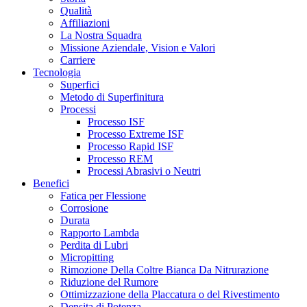
Qualità
Affiliazioni
La Nostra Squadra
Missione Aziendale, Vision e Valori
Carriere
Tecnologia
Superfici
Metodo di Superfinitura
Processi
Processo ISF
Processo Extreme ISF
Processo Rapid ISF
Processo REM
Processi Abrasivi o Neutri
Benefici
Fatica per Flessione
Corrosione
Durata
Rapporto Lambda
Perdita di Lubri
Micropitting
Rimozione Della Coltre Bianca Da Nitrurazione
Riduzione del Rumore
Ottimizzazione della Placcatura o del Rivestimento
Densita di Potenza