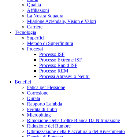
Qualità
Affiliazioni
La Nostra Squadra
Missione Aziendale, Vision e Valori
Carriere
Tecnologia
Superfici
Metodo di Superfinitura
Processi
Processo ISF
Processo Extreme ISF
Processo Rapid ISF
Processo REM
Processi Abrasivi o Neutri
Benefici
Fatica per Flessione
Corrosione
Durata
Rapporto Lambda
Perdita di Lubri
Micropitting
Rimozione Della Coltre Bianca Da Nitrurazione
Riduzione del Rumore
Ottimizzazione della Placcatura o del Rivestimento
Densita di Potenza