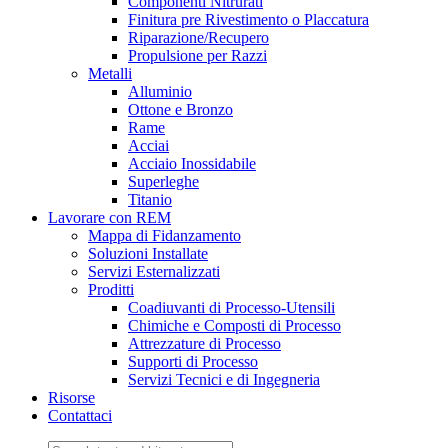
Componenti Nitrurati
Finitura pre Rivestimento o Placcatura
Riparazione/Recupero
Propulsione per Razzi
Metalli
Alluminio
Ottone e Bronzo
Rame
Acciai
Acciaio Inossidabile
Superleghe
Titanio
Lavorare con REM
Mappa di Fidanzamento
Soluzioni Installate
Servizi Esternalizzati
Proditti
Coadiuvanti di Processo-Utensili
Chimiche e Composti di Processo
Attrezzature di Processo
Supporti di Processo
Servizi Tecnici e di Ingegneria
Risorse
Contattaci