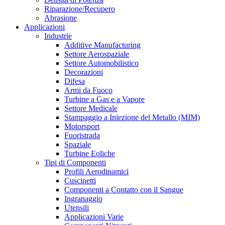
Riparazione/Recupero
Abrasione
Applicazioni
Industrie
Additive Manufacturing
Settore Aerospaziale
Settore Automobilistico
Decorazioni
Difesa
Armi da Fuoco
Turbine a Gas e a Vapore
Settore Medicale
Stampaggio a Iniezione del Metallo (MIM)
Motorsport
Fuoristrada
Spaziale
Turbine Eoliche
Tipi di Componenti
Profili Aerodinamici
Cuscinetti
Componenti a Contatto con il Sangue
Ingranaggio
Utensili
Applicazioni Varie