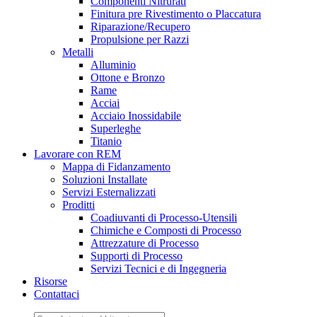
Componenti Nitrurati
Finitura pre Rivestimento o Placcatura
Riparazione/Recupero
Propulsione per Razzi
Metalli
Alluminio
Ottone e Bronzo
Rame
Acciai
Acciaio Inossidabile
Superleghe
Titanio
Lavorare con REM
Mappa di Fidanzamento
Soluzioni Installate
Servizi Esternalizzati
Proditti
Coadiuvanti di Processo-Utensili
Chimiche e Composti di Processo
Attrezzature di Processo
Supporti di Processo
Servizi Tecnici e di Ingegneria
Risorse
Contattaci