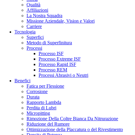
Qualità
Affiliazioni
La Nostra Squadra
Missione Aziendale, Vision e Valori
Carriere
Tecnologia
Superfici
Metodo di Superfinitura
Processi
Processo ISF
Processo Extreme ISF
Processo Rapid ISF
Processo REM
Processi Abrasivi o Neutri
Benefici
Fatica per Flessione
Corrosione
Durata
Rapporto Lambda
Perdita di Lubri
Micropitting
Rimozione Della Coltre Bianca Da Nitrurazione
Riduzione del Rumore
Ottimizzazione della Placcatura o del Rivestimento
Densita di Potenza