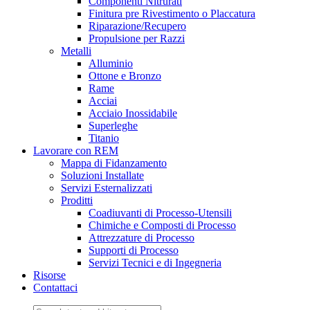
Componenti Nitrurati
Finitura pre Rivestimento o Placcatura
Riparazione/Recupero
Propulsione per Razzi
Metalli
Alluminio
Ottone e Bronzo
Rame
Acciai
Acciaio Inossidabile
Superleghe
Titanio
Lavorare con REM
Mappa di Fidanzamento
Soluzioni Installate
Servizi Esternalizzati
Proditti
Coadiuvanti di Processo-Utensili
Chimiche e Composti di Processo
Attrezzature di Processo
Supporti di Processo
Servizi Tecnici e di Ingegneria
Risorse
Contattaci