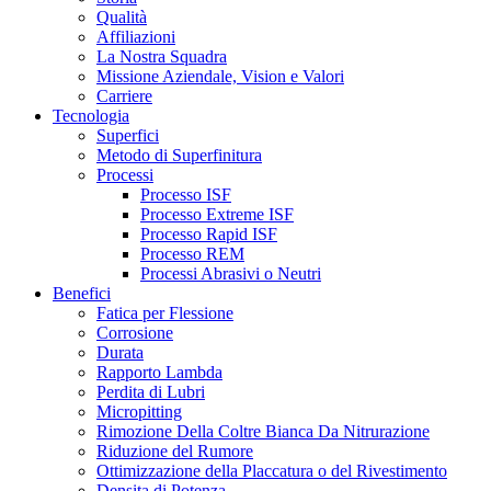
Qualità
Affiliazioni
La Nostra Squadra
Missione Aziendale, Vision e Valori
Carriere
Tecnologia
Superfici
Metodo di Superfinitura
Processi
Processo ISF
Processo Extreme ISF
Processo Rapid ISF
Processo REM
Processi Abrasivi o Neutri
Benefici
Fatica per Flessione
Corrosione
Durata
Rapporto Lambda
Perdita di Lubri
Micropitting
Rimozione Della Coltre Bianca Da Nitrurazione
Riduzione del Rumore
Ottimizzazione della Placcatura o del Rivestimento
Densita di Potenza