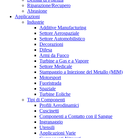
Riparazione/Recupero
Abrasione
Applicazioni
Industrie
Additive Manufacturing
Settore Aerospaziale
Settore Automobilistico
Decorazioni
Difesa
Armi da Fuoco
Turbine a Gas e a Vapore
Settore Medicale
Stampaggio a Iniezione del Metallo (MIM)
Motorsport
Fuoristrada
Spaziale
Turbine Eoliche
Tipi di Componenti
Profili Aerodinamici
Cuscinetti
Componenti a Contatto con il Sangue
Ingranaggio
Utensili
Applicazioni Varie