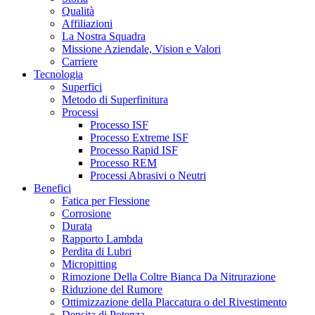
Qualità
Affiliazioni
La Nostra Squadra
Missione Aziendale, Vision e Valori
Carriere
Tecnologia
Superfici
Metodo di Superfinitura
Processi
Processo ISF
Processo Extreme ISF
Processo Rapid ISF
Processo REM
Processi Abrasivi o Neutri
Benefici
Fatica per Flessione
Corrosione
Durata
Rapporto Lambda
Perdita di Lubri
Micropitting
Rimozione Della Coltre Bianca Da Nitrurazione
Riduzione del Rumore
Ottimizzazione della Placcatura o del Rivestimento
Densita di Potenza