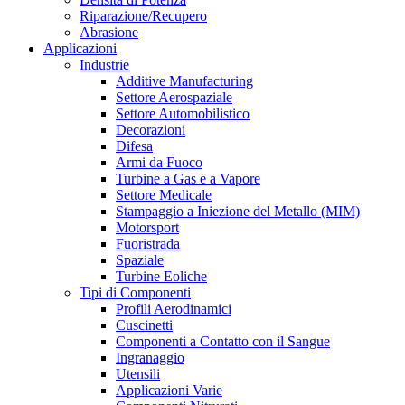
Riparazione/Recupero
Abrasione
Applicazioni
Industrie
Additive Manufacturing
Settore Aerospaziale
Settore Automobilistico
Decorazioni
Difesa
Armi da Fuoco
Turbine a Gas e a Vapore
Settore Medicale
Stampaggio a Iniezione del Metallo (MIM)
Motorsport
Fuoristrada
Spaziale
Turbine Eoliche
Tipi di Componenti
Profili Aerodinamici
Cuscinetti
Componenti a Contatto con il Sangue
Ingranaggio
Utensili
Applicazioni Varie