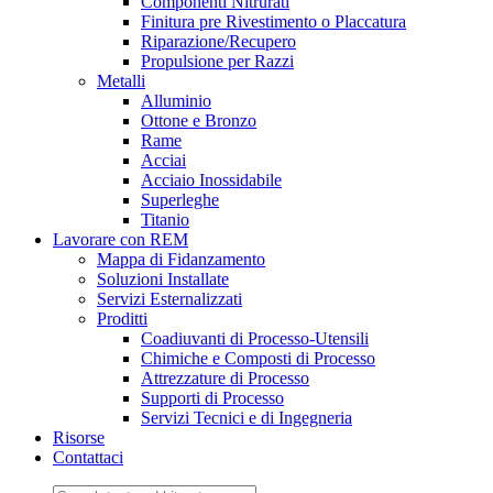
Componenti Nitrurati
Finitura pre Rivestimento o Placcatura
Riparazione/Recupero
Propulsione per Razzi
Metalli
Alluminio
Ottone e Bronzo
Rame
Acciai
Acciaio Inossidabile
Superleghe
Titanio
Lavorare con REM
Mappa di Fidanzamento
Soluzioni Installate
Servizi Esternalizzati
Proditti
Coadiuvanti di Processo-Utensili
Chimiche e Composti di Processo
Attrezzature di Processo
Supporti di Processo
Servizi Tecnici e di Ingegneria
Risorse
Contattaci