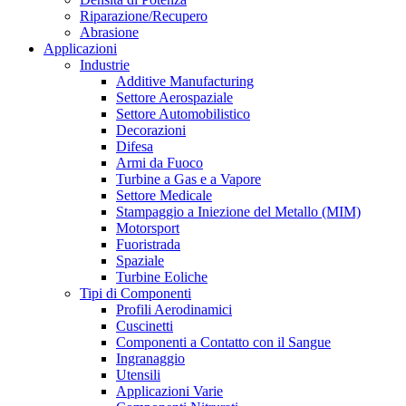
Riparazione/Recupero
Abrasione
Applicazioni
Industrie
Additive Manufacturing
Settore Aerospaziale
Settore Automobilistico
Decorazioni
Difesa
Armi da Fuoco
Turbine a Gas e a Vapore
Settore Medicale
Stampaggio a Iniezione del Metallo (MIM)
Motorsport
Fuoristrada
Spaziale
Turbine Eoliche
Tipi di Componenti
Profili Aerodinamici
Cuscinetti
Componenti a Contatto con il Sangue
Ingranaggio
Utensili
Applicazioni Varie