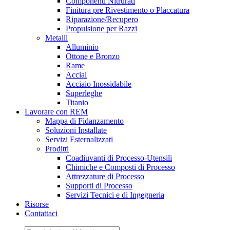
Componenti Nitrurati
Finitura pre Rivestimento o Placcatura
Riparazione/Recupero
Propulsione per Razzi
Metalli
Alluminio
Ottone e Bronzo
Rame
Acciai
Acciaio Inossidabile
Superleghe
Titanio
Lavorare con REM
Mappa di Fidanzamento
Soluzioni Installate
Servizi Esternalizzati
Proditti
Coadiuvanti di Processo-Utensili
Chimiche e Composti di Processo
Attrezzature di Processo
Supporti di Processo
Servizi Tecnici e di Ingegneria
Risorse
Contattaci