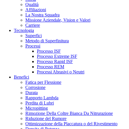
Qualità
Affiliazioni
La Nostra Squadra
Missione Aziendale, Vision e Valori
Carriere
Tecnologia
Superfici
Metodo di Superfinitura
Processi
Processo ISF
Processo Extreme ISF
Processo Rapid ISF
Processo REM
Processi Abrasivi o Neutri
Benefici
Fatica per Flessione
Corrosione
Durata
Rapporto Lambda
Perdita di Lubri
Micropitting
Rimozione Della Coltre Bianca Da Nitrurazione
Riduzione del Rumore
Ottimizzazione della Placcatura o del Rivestimento
Densita di Potenza