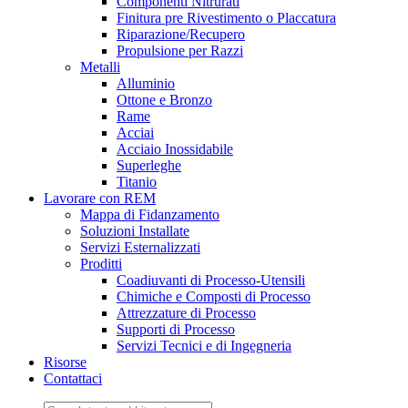
Componenti Nitrurati
Finitura pre Rivestimento o Placcatura
Riparazione/Recupero
Propulsione per Razzi
Metalli
Alluminio
Ottone e Bronzo
Rame
Acciai
Acciaio Inossidabile
Superleghe
Titanio
Lavorare con REM
Mappa di Fidanzamento
Soluzioni Installate
Servizi Esternalizzati
Proditti
Coadiuvanti di Processo-Utensili
Chimiche e Composti di Processo
Attrezzature di Processo
Supporti di Processo
Servizi Tecnici e di Ingegneria
Risorse
Contattaci