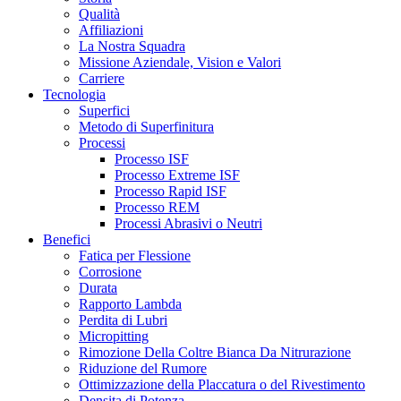
Qualità
Affiliazioni
La Nostra Squadra
Missione Aziendale, Vision e Valori
Carriere
Tecnologia
Superfici
Metodo di Superfinitura
Processi
Processo ISF
Processo Extreme ISF
Processo Rapid ISF
Processo REM
Processi Abrasivi o Neutri
Benefici
Fatica per Flessione
Corrosione
Durata
Rapporto Lambda
Perdita di Lubri
Micropitting
Rimozione Della Coltre Bianca Da Nitrurazione
Riduzione del Rumore
Ottimizzazione della Placcatura o del Rivestimento
Densita di Potenza