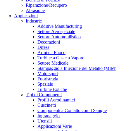
Riparazione/Recupero
Abrasione
Applicazioni
Industrie
Additive Manufacturing
Settore Aerospaziale
Settore Automobilistico
Decorazioni
Difesa
Armi da Fuoco
Turbine a Gas e a Vapore
Settore Medicale
Stampaggio a Iniezione del Metallo (MIM)
Motorsport
Fuoristrada
Spaziale
Turbine Eoliche
Tipi di Componenti
Profili Aerodinamici
Cuscinetti
Componenti a Contatto con il Sangue
Ingranaggio
Utensili
Applicazioni Varie