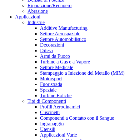
Riparazione/Recupero
Abrasione
Applicazioni
Industrie
Additive Manufacturing
Settore Aerospaziale
Settore Automobilistico
Decorazioni
Difesa
Armi da Fuoco
Turbine a Gas e a Vapore
Settore Medicale
Stampaggio a Iniezione del Metallo (MIM)
Motorsport
Fuoristrada
Spaziale
Turbine Eoliche
Tipi di Componenti
Profili Aerodinamici
Cuscinetti
Componenti a Contatto con il Sangue
Ingranaggio
Utensili
Applicazioni Varie