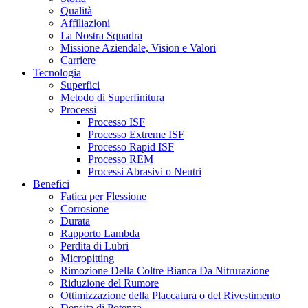
Qualità
Affiliazioni
La Nostra Squadra
Missione Aziendale, Vision e Valori
Carriere
Tecnologia
Superfici
Metodo di Superfinitura
Processi
Processo ISF
Processo Extreme ISF
Processo Rapid ISF
Processo REM
Processi Abrasivi o Neutri
Benefici
Fatica per Flessione
Corrosione
Durata
Rapporto Lambda
Perdita di Lubri
Micropitting
Rimozione Della Coltre Bianca Da Nitrurazione
Riduzione del Rumore
Ottimizzazione della Placcatura o del Rivestimento
Densita di Potenza