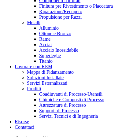
Componenti Nitrurati
Finitura pre Rivestimento o Placcatura
Riparazione/Recupero
Propulsione per Razzi
Metalli
Alluminio
Ottone e Bronzo
Rame
Acciai
Acciaio Inossidabile
Superleghe
Titanio
Lavorare con REM
Mappa di Fidanzamento
Soluzioni Installate
Servizi Esternalizzati
Proditti
Coadiuvanti di Processo-Utensili
Chimiche e Composti di Processo
Attrezzature di Processo
Supporti di Processo
Servizi Tecnici e di Ingegneria
Risorse
Contattaci