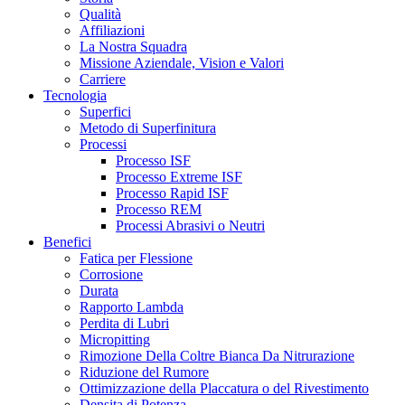
Qualità
Affiliazioni
La Nostra Squadra
Missione Aziendale, Vision e Valori
Carriere
Tecnologia
Superfici
Metodo di Superfinitura
Processi
Processo ISF
Processo Extreme ISF
Processo Rapid ISF
Processo REM
Processi Abrasivi o Neutri
Benefici
Fatica per Flessione
Corrosione
Durata
Rapporto Lambda
Perdita di Lubri
Micropitting
Rimozione Della Coltre Bianca Da Nitrurazione
Riduzione del Rumore
Ottimizzazione della Placcatura o del Rivestimento
Densita di Potenza