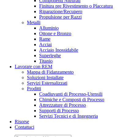
Componenti Nitrurati
Finitura pre Rivestimento o Placcatura
Riparazione/Recupero
Propulsione per Razzi
Metalli
Alluminio
Ottone e Bronzo
Rame
Acciai
Acciaio Inossidabile
Superleghe
Titanio
Lavorare con REM
Mappa di Fidanzamento
Soluzioni Installate
Servizi Esternalizzati
Proditti
Coadiuvanti di Processo-Utensili
Chimiche e Composti di Processo
Attrezzature di Processo
Supporti di Processo
Servizi Tecnici e di Ingegneria
Risorse
Contattaci