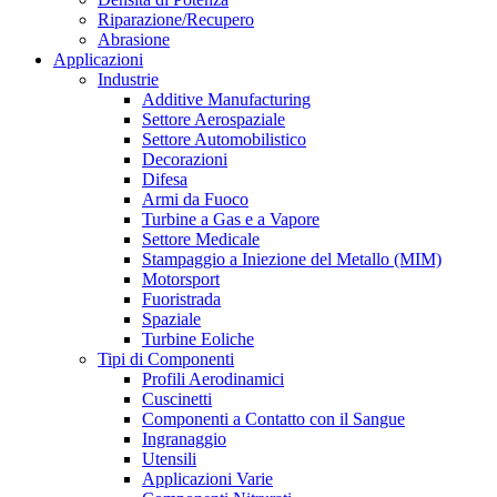
Riparazione/Recupero
Abrasione
Applicazioni
Industrie
Additive Manufacturing
Settore Aerospaziale
Settore Automobilistico
Decorazioni
Difesa
Armi da Fuoco
Turbine a Gas e a Vapore
Settore Medicale
Stampaggio a Iniezione del Metallo (MIM)
Motorsport
Fuoristrada
Spaziale
Turbine Eoliche
Tipi di Componenti
Profili Aerodinamici
Cuscinetti
Componenti a Contatto con il Sangue
Ingranaggio
Utensili
Applicazioni Varie