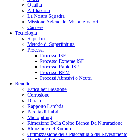
Qualità
Affiliazioni
La Nostra Squadra
Missione Aziendale, Vision e Valori
Carriere
Tecnologia
Superfici
Metodo di Superfinitura
Processi
Processo ISF
Processo Extreme ISF
Processo Rapid ISF
Processo REM
Processi Abrasivi o Neutri
Benefici
Fatica per Flessione
Corrosione
Durata
Rapporto Lambda
Perdita di Lubri
Micropitting
Rimozione Della Coltre Bianca Da Nitrurazione
Riduzione del Rumore
Ottimizzazione della Placcatura o del Rivestimento
Densita di Potenza