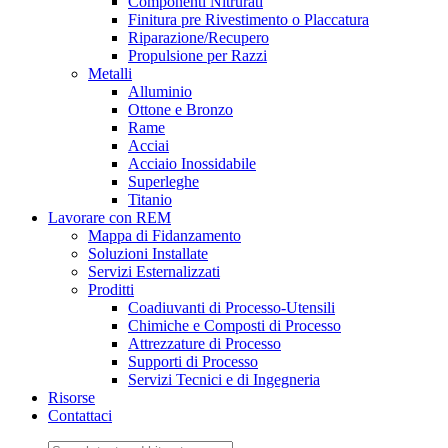
Componenti Nitrurati
Finitura pre Rivestimento o Placcatura
Riparazione/Recupero
Propulsione per Razzi
Metalli
Alluminio
Ottone e Bronzo
Rame
Acciai
Acciaio Inossidabile
Superleghe
Titanio
Lavorare con REM
Mappa di Fidanzamento
Soluzioni Installate
Servizi Esternalizzati
Proditti
Coadiuvanti di Processo-Utensili
Chimiche e Composti di Processo
Attrezzature di Processo
Supporti di Processo
Servizi Tecnici e di Ingegneria
Risorse
Contattaci