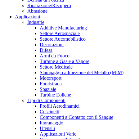
Riparazione/Recupero
Abrasione
Applicazioni
Industrie
Additive Manufacturing
Settore Aerospaziale
Settore Automobilistico
Decorazioni
Difesa
Armi da Fuoco
Turbine a Gas e a Vapore
Settore Medicale
Stampaggio a Iniezione del Metallo (MIM)
Motorsport
Fuoristrada
Spaziale
Turbine Eoliche
Tipi di Componenti
Profili Aerodinamici
Cuscinetti
Componenti a Contatto con il Sangue
Ingranaggio
Utensili
Applicazioni Varie