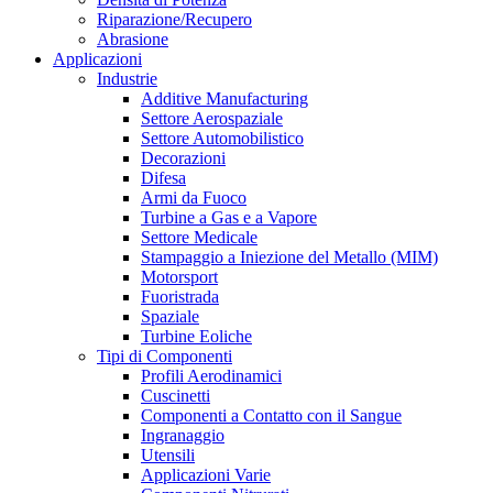
Riparazione/Recupero
Abrasione
Applicazioni
Industrie
Additive Manufacturing
Settore Aerospaziale
Settore Automobilistico
Decorazioni
Difesa
Armi da Fuoco
Turbine a Gas e a Vapore
Settore Medicale
Stampaggio a Iniezione del Metallo (MIM)
Motorsport
Fuoristrada
Spaziale
Turbine Eoliche
Tipi di Componenti
Profili Aerodinamici
Cuscinetti
Componenti a Contatto con il Sangue
Ingranaggio
Utensili
Applicazioni Varie