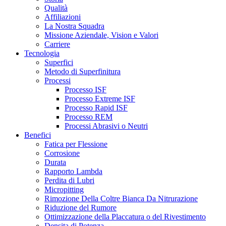
Qualità
Affiliazioni
La Nostra Squadra
Missione Aziendale, Vision e Valori
Carriere
Tecnologia
Superfici
Metodo di Superfinitura
Processi
Processo ISF
Processo Extreme ISF
Processo Rapid ISF
Processo REM
Processi Abrasivi o Neutri
Benefici
Fatica per Flessione
Corrosione
Durata
Rapporto Lambda
Perdita di Lubri
Micropitting
Rimozione Della Coltre Bianca Da Nitrurazione
Riduzione del Rumore
Ottimizzazione della Placcatura o del Rivestimento
Densita di Potenza