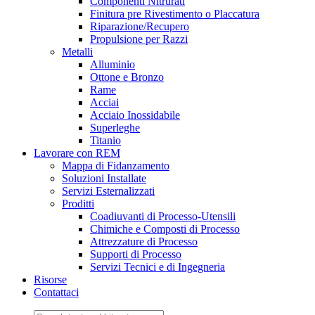
Componenti Nitrurati
Finitura pre Rivestimento o Placcatura
Riparazione/Recupero
Propulsione per Razzi
Metalli
Alluminio
Ottone e Bronzo
Rame
Acciai
Acciaio Inossidabile
Superleghe
Titanio
Lavorare con REM
Mappa di Fidanzamento
Soluzioni Installate
Servizi Esternalizzati
Proditti
Coadiuvanti di Processo-Utensili
Chimiche e Composti di Processo
Attrezzature di Processo
Supporti di Processo
Servizi Tecnici e di Ingegneria
Risorse
Contattaci