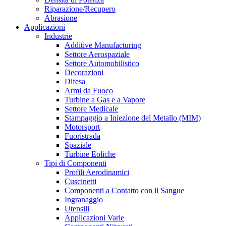
Riparazione/Recupero
Abrasione
Applicazioni
Industrie
Additive Manufacturing
Settore Aerospaziale
Settore Automobilistico
Decorazioni
Difesa
Armi da Fuoco
Turbine a Gas e a Vapore
Settore Medicale
Stampaggio a Iniezione del Metallo (MIM)
Motorsport
Fuoristrada
Spaziale
Turbine Eoliche
Tipi di Componenti
Profili Aerodinamici
Cuscinetti
Componenti a Contatto con il Sangue
Ingranaggio
Utensili
Applicazioni Varie