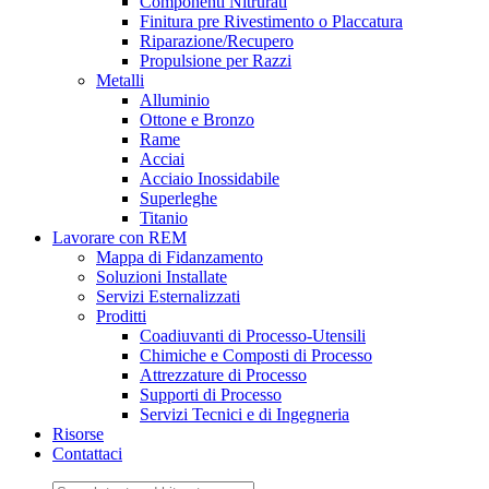
Componenti Nitrurati
Finitura pre Rivestimento o Placcatura
Riparazione/Recupero
Propulsione per Razzi
Metalli
Alluminio
Ottone e Bronzo
Rame
Acciai
Acciaio Inossidabile
Superleghe
Titanio
Lavorare con REM
Mappa di Fidanzamento
Soluzioni Installate
Servizi Esternalizzati
Proditti
Coadiuvanti di Processo-Utensili
Chimiche e Composti di Processo
Attrezzature di Processo
Supporti di Processo
Servizi Tecnici e di Ingegneria
Risorse
Contattaci