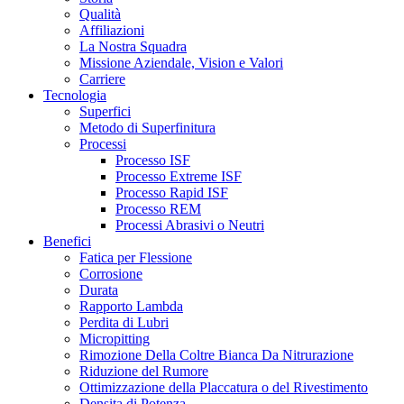
Qualità
Affiliazioni
La Nostra Squadra
Missione Aziendale, Vision e Valori
Carriere
Tecnologia
Superfici
Metodo di Superfinitura
Processi
Processo ISF
Processo Extreme ISF
Processo Rapid ISF
Processo REM
Processi Abrasivi o Neutri
Benefici
Fatica per Flessione
Corrosione
Durata
Rapporto Lambda
Perdita di Lubri
Micropitting
Rimozione Della Coltre Bianca Da Nitrurazione
Riduzione del Rumore
Ottimizzazione della Placcatura o del Rivestimento
Densita di Potenza